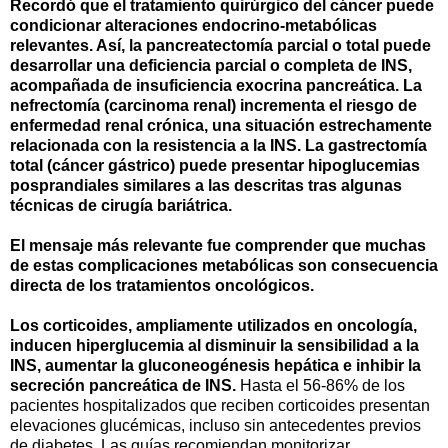
Recordó que el tratamiento quirúrgico del cáncer puede
condicionar alteraciones endocrino-metabólicas
relevantes. Así, la pancreatectomía parcial o total puede
desarrollar una deficiencia parcial o completa de INS,
acompañada de insuficiencia exocrina pancreática. La
nefrectomía (carcinoma renal) incrementa el riesgo de
enfermedad renal crónica, una situación estrechamente
relacionada con la resistencia a la INS. La gastrectomía
total (cáncer gástrico) puede presentar hipoglucemias
posprandiales similares a las descritas tras algunas
técnicas de cirugía bariátrica.
El mensaje más relevante fue comprender que muchas
de estas complicaciones metabólicas son consecuencia
directa de los tratamientos oncológicos.
Los corticoides, ampliamente utilizados en oncología,
inducen hiperglucemia al disminuir la sensibilidad a la
INS, aumentar la gluconeogénesis hepática e inhibir la
secreción pancreática de INS.
Hasta el 56-86% de los
pacientes hospitalizados que reciben corticoides presentan
elevaciones glucémicas, incluso sin antecedentes previos
de diabetes. Las guías recomiendan monitorizar